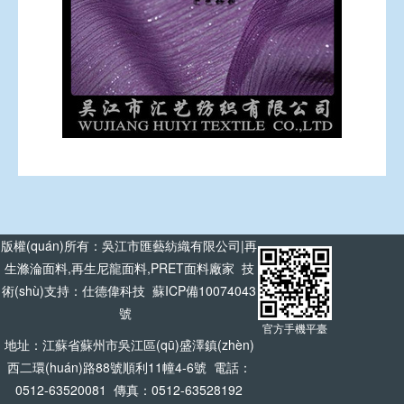
版權(quán)所有：吳江市匯藝紡織有限公司|再
生滌淪面料,再生尼龍面料,PRET面料廠家 技
術(shù)支持：
仕德偉科技
蘇ICP備10074043
號
官方手機平臺
地址：江蘇省蘇州市吳江區(qū)盛澤鎮(zhèn)
西二環(huán)路88號順利11幢4-6號 電話：
0512-63520081 傳真：0512-63528192