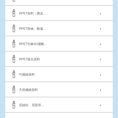
RPET面料（麂皮…
+
RPET雨傘、帳篷…
+
RPET仿麻布/陽離…
+
RPET復合面料
+
竹纖維面料
+
天然纖維面料
+
尼絲紡、尼龍塔…
+